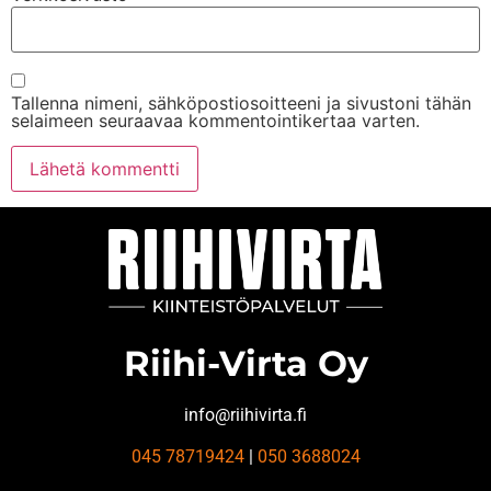
Tallenna nimeni, sähköpostiosoitteeni ja sivustoni tähän
selaimeen seuraavaa kommentointikertaa varten.
Riihi-Virta Oy
info@riihivirta.fi
045 78719424
|
050 3688024