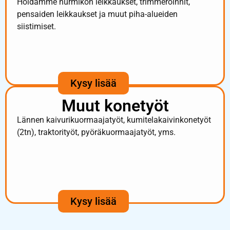
Hoidamme nurmikon leikkaukset, trimmeröinnit,
pensaiden leikkaukset ja muut piha-alueiden
siistimiset.
Kysy lisää
Muut konetyöt
Lännen kaivurikuormaajatyöt, kumitelakaivinkonetyöt
(2tn), traktorityöt, pyöräkuormaajatyöt, yms.
Kysy lisää