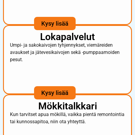
Kysy lisää
Lokapalvelut
Umpi- ja sakokaivojen tyhjennykset, viemäreiden
avaukset ja jätevesikaivojen sekä -pumppaamoiden
pesut.
Kysy lisää
Mökkitalkkari
Kun tarvitset apua mökillä, vaikka pientä remontointia
tai kunnossapitoa, niin ota yhteyttä.