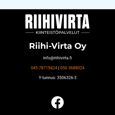
Riihi-Virta Oy
info@riihivirta.fi
045 78719424
|
050 3688024
Y-tunnus: 3506326-3